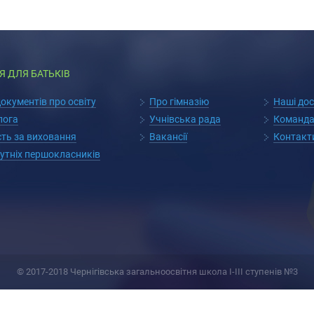
Я ДЛЯ БАТЬКІВ
кументів про освіту
Про гімназію
Наші до
лога
Учнівська рада
Команда
сть за виховання
Вакансії
Контакт
утніх першокласників
© 2017-2018 Чернігівська загальноосвітня школа І-ІІІ ступенів №3