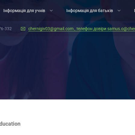
Інформація для учнів
Інформація для батьків
76-332
chernigiv03@gmail.com , телефон довіри samus.o@ches
education