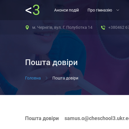
<
3
Анонси подій
Про гімназію
м. Чернігів, вул. Г. Полуботка 14
+380462 6
Пошта довіри
Головна
Пошта довіри
Пошта довіри
samus.o@cheschool3.u
kr.