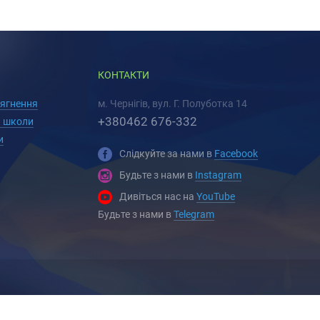
КОНТАКТИ
сягнення
м. Чернігів, вул. Г. Полуботка 14
+380462 676-332
 школи
и
Слідкуйте за нами в
Facebook
Будьте з нами в
Instagram
Дивіться нас на
YouTube
Будьте з нами в
Telegram