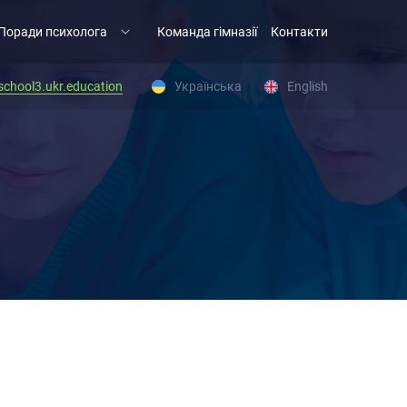
Поради психолога
Команда гімназії
Контакти
chool3.ukr.education
Українська
English