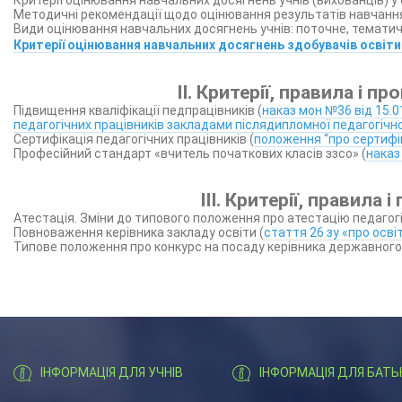
Критерії оцінювання навчальних досягнень учнів (вихованців) у 
Методичні рекомендації щодо оцінювання результатів навчання у
Види оцінювання навчальних досягнень учнів: поточне, тематич
Критерії оцінювання навчальних досягнень здобувачів освіт
ІІ. Критерії, правила і 
Підвищення кваліфікації педпрацівників (
наказ мон №36 від 15.0
педагогічних працівників закладами післядипломної педагогічно
Сертифікація педагогічних працівників (
положення “про сертифік
Професійний стандарт «вчитель початкових класів ззсо» (
наказ
ІІІ. Критерії, правила
Атестація. Зміни до типового положення про атестацію педагогі
Повноваження керівника закладу освіти (
стаття 26 зу «про осві
Типове положення про конкурс на посаду керівника державного,
ІНФОРМАЦІЯ ДЛЯ УЧНІВ
ІНФОРМАЦІЯ ДЛЯ БАТЬ