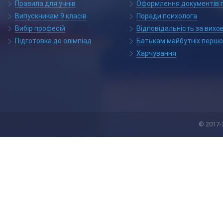
Правила для учнів
Оформлення документів п
Випускникам 9 класів
Поради психолога
Вибір професій
Відповідальність за вихо
Підготовка до олімпіад
Батькам майбутніх першо
Харчування
© 2017-