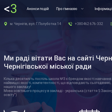
<
3
Анонси подій
Про гімназію
Інформаці
м. Чернігів, вул. Г. Полуботка 14
+380462 676-332
Ми раді вітати Вас на сайті Черн
Чернігівської міської ради
Кілька десятиліть поспіль школа №3 є брендом якості навчання 
найвищої якості, компетентності, що відповідають сьогоденню,
нашого закладу!
Мова освітнього процесу в закладі - українська (стаття 5 Закон
освіту")