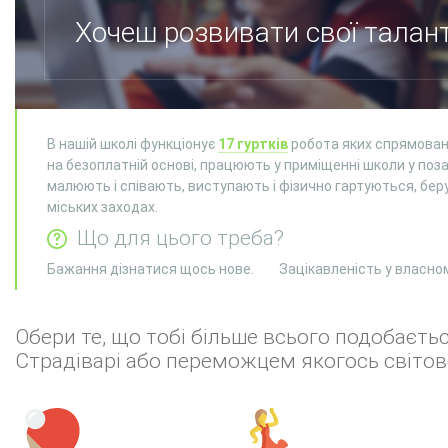
Хочеш розвивати свої талан
В нашій школі функціонує
17 гуртків
робота яких спрямована
на безоплатній основі, працюють у приміщенні школи у позау
малюють і співають, виступають і фізично гартуються, беру
міських заходах.
Що для цього треба?
Бажання дізнатися щось нове.
Зацікавленість у власно
Обери те, що тобі більше всього подобаєт
Страдіварі або переможцем якогось світов