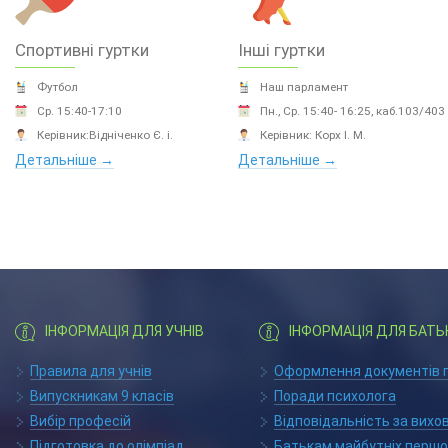
Спортивні гуртки
Інші гуртки
Футбол
Наш парламент
Ср. 15:40-17:10
Пн., Ср. 15:40- 16:25, каб.103/403
Керівник:Відніченко Є. і.
Керівник: Корх І. М.
Детальніше →
Детальніше →
ІНФОРМАЦІЯ ДЛЯ УЧНІВ
ІНФОРМАЦІЯ ДЛЯ БАТЬ
Правила для учнів
Оформлення документів п
Випускникам 9 класів
Поради психолога
Вибір професій
Відповідальність за вихо
Підготовка до олімпіад
Батькам майбутніх першо