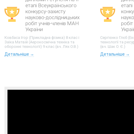
етапі Всеукраїнського
етапі
конкурсу-захисту
конку
науково-дослідницьких
наук
робіт учнів-членів МАН
робіт
України
Украї
Ковбаса Ігор (Прикладна фізика) 8 клас і
Сергієнко Глєб (Е
Заїка Матвій (Аерокосмічна техніка та
технології та рес
оборонні технології) 9 клас (вч. Лях О.В.)
(вч. Шак О. Є.)
Детальніше →
Детальніше →