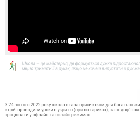
Школа — це майстерня, де формується думка підростаючог
міцно тримати її в руках, якщо не хочеш випустити з рук м
З 24 лютого 2022 року школа стала прихистком для багатьох жите
стрій: проводили уроки в укритті (при ліхтариках), на подвір'ї 
працювати у офлайн та онлайн режимах.