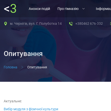
<
3
Анонси подій
Про гімназію
Інформац
м. Чернігів, вул. Г. Полуботка 14
+380462 676-332
Опитування
Головна
Опитування
Актуальне:
Вибір модуля з фізичної культури