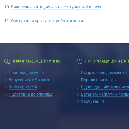
10.
Виявлення читацьких інтересів учнів 4-6 класів
11.
Опитування про гурток робототехніки
ІНФОРМАЦІЯ ДЛЯ УЧНІВ
ІНФОРМАЦІЯ ДЛЯ БАТ
Правила для учнів
Оформлення документів п
Випускникам 9 класів
Поради психолога
Вибір професій
Відповідальність за вих
Підготовка до олімпіад
Батькам майбутніх перш
Харчування