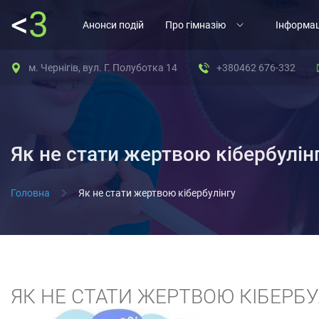
<
3
Анонси подій
Про гімназію
Інформац
м. Чернігів, вул. Г. Полуботка 14
+380462 676-332
Як не стати жертвою кібербулін
Головна
Як не стати жертвою кібербулінгу
ЯК НЕ СТАТИ ЖЕРТВОЮ КІБЕРБУ