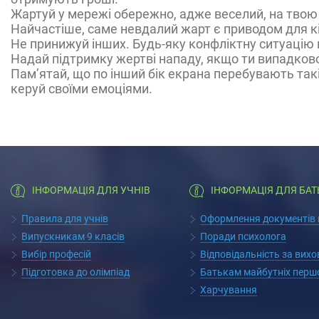
Жартуй у мережі обережно, адже веселий, на твою
Найчастіше, саме невдалий жарт є приводом для кі
Не принижуй інших. Будь-яку конфліктну ситуацію 
Надай підтримку жертві нападу, якщо ти випадково
Пам’ятай, що по інший бік екрана перебувають такі
керуй своїми емоціями.
ІНФОРМАЦІЯ ДЛЯ УЧНІВ
ІНФОРМАЦІЯ ДЛЯ БАТ
Правила для учнів
Оформлення документів п
Випускникам 9 класів
Поради психолога
Вибір професій
Відповідальність за вих
Підготовка до олімпіад
Батькам майбутніх перш
Харчування