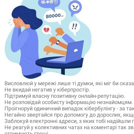
Висловлюй у мережі лише ті думки, які міг би сказа
Не вкидай негатив у кіберпростір.
Підтримуй власну позитивну онлайн-репутацію.
Не розповідай особисту інформацію незнайомцям.
Проігноруй одиничний випадок кібербулінгу - за та
Негайно звертайся про допомогу до дорослих, якщо
Заблокуй електронні адреси, з яких тобі надійшли 
Не реагуй у колективних чатах на коментарі так зв
отримують гроші.