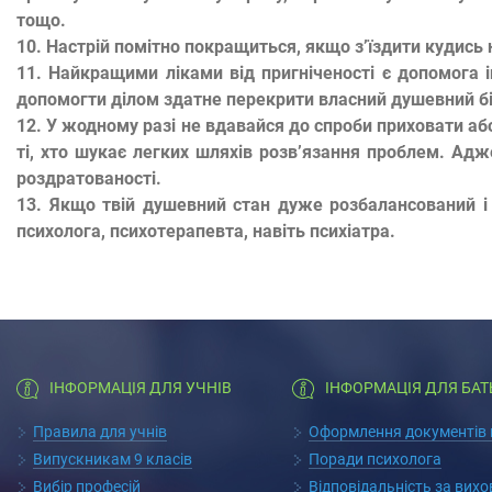
тощо.
10.
Настрій помітно покращиться, якщо з’їздити кудись
11.
Найкращими ліками від пригніченості є допомога і
допомогти ділом здатне перекрити власний душевний біл
12.
У жодному разі не вдавайся до спроби приховати аб
ті, хто шукає легких шляхів розв’язання проблем. Адж
роздратованості.
13.
Якщо твій душевний стан дуже розбалансований і т
психолога, психотерапевта, навіть психіатра.
ІНФОРМАЦІЯ ДЛЯ УЧНІВ
ІНФОРМАЦІЯ ДЛЯ БАТ
Правила для учнів
Оформлення документів п
Випускникам 9 класів
Поради психолога
Вибір професій
Відповідальність за вих