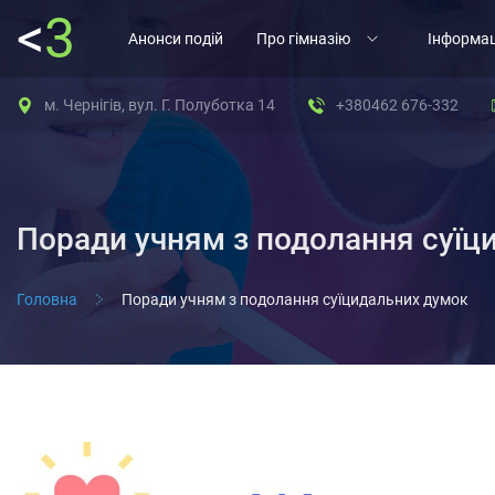
<
3
Анонси подій
Про гімназію
Інформац
м. Чернігів, вул. Г. Полуботка 14
+380462 676-332
Поради учням з подолання суїц
Головна
Поради учням з подолання суїцидальних думок