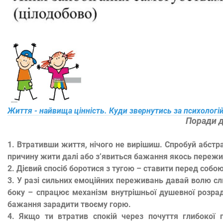
Життя - найвища цінність. Куди звернутись за психоло
Поради д
1.
Втративши життя, нічого не вирішиш. Спробуй абстра
причину жити далі або з’явиться бажання якось пережи
2.
Дієвий спосіб боротися з тугою – ставити перед собою
3.
У разі сильних емоційних переживань давай волю сльо
боку – спрацює механізм внутрішньої душевної розрад
бажання зарадити твоєму горю.
4.
Якщо ти втратив спокій через почуття глибокої 