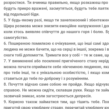
розростися. Ти вчиниш правильно, якщо розкажеш про 
будуть прикро вражені, засмутяться, будуть тебе лаяти.
від подальшої біди.
5.
У будь-якому разі, якщо ти занепокоєний і збентеже
Щира розмова може знизити емоційне напруження і доп
коли хтось виявляє співчуття до нашого горя і болю. 
самогубство.
6.
Поширеною помилкою є очікування, що інші самі здог
людина не може бачити, що на серці в іншої, зокрема і в
снаги тобі допомогти. Тримати все у собі – те ж саме, 
7.
У виникненні або посиленні пригніченого стану нері
можна почати сприймати себе нікчемною людиною, яка н
про тебе інші, ти є унікальною особистістю, і якщо ком
ставиться до тебе по-доброму і з розумінням.
8.
Почуття відчаю саме собою не пройде. Якщо відчува
справою. Не можна сидіти, склавши руки. Якщо ти займ
зазвичай зникає, коли загострюється депресія.
9.
Корисно також займатися тим, що тішить тебе. Похо
приготуй свою улюблену страву, перечитай улюблену кн