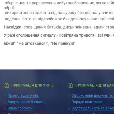
зберігання та перенесення вибухонебезпечних, легкозайм
зброї;
використання гаджетів під час уроку без дозволу вчител
ведення фото та відеозйомок без дозволу в закладі осві
Наслідки:
сповіщення батьків, дисциплінарна, адміністра
У разі оголошення сигналу «Повітряна тривога» всі учні
біжи!” “Не штовхайся!”, “Не панікуй!”
ІНФОРМАЦІЯ ДЛЯ УЧНІВ
ІНФОРМАЦІЯ ДЛЯ БАТ
Правила для учнів
Оформлення документів п
Випускникам 9 класів
Поради психолога
Вибір професій
Відповідальність за вих