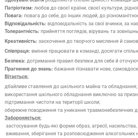
Патріотизм:
любов до своєї країни, своєї культури, рідно
Повага:
повага до себе, до інших людей, до різноманітнос
Відповідальність:
відповідальність за свої вчинки, за 
Толерантність:
прийняття поглядів, вірувань та зовнішнь
Креативність:
заохочення до творчого мислення й само
Співпраця:
вміння працювати в команді, досягати спільн
Безпека:
дотримання правил безпеки для себе й оточую
Прагнення до знань:
бажання пізнавати нове, самовдос
Вітається:
дбайливе ставлення до шкільного майна та обладнання;
використання шкільного обладнання виключно за призн
підтримання чистоти на території школи;
обережне поводження та уникання травмонебезпечних дій,
Забороняється:
застосування будь-які форми образ, агресії, насильства,
вживання, зберігання та розповсюдження алкогольних н