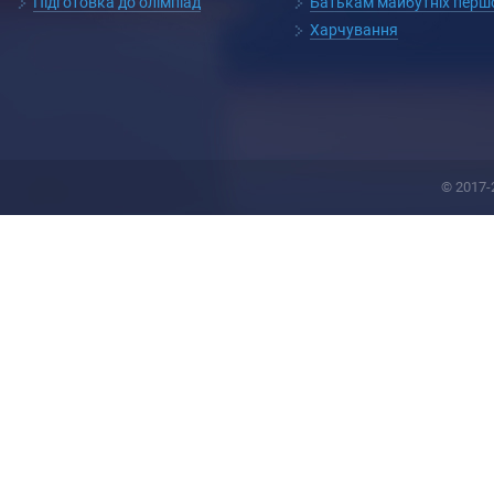
Підготовка до олімпіад
Батькам майбутніх перш
Харчування
© 2017-