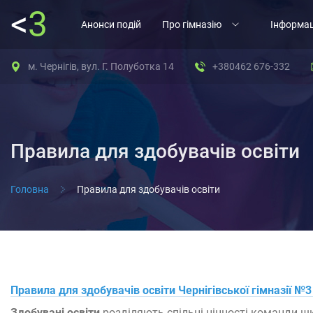
<
3
Анонси подій
Про гімназію
Інформац
м. Чернігів, вул. Г. Полуботка 14
+380462 676-332
Правила для здобувачів освіти
Головна
Правила для здобувачів освіти
Правила для здобувачів освіти Чернігівської гімназії №3
Здобувані освіти
розділяють спільні цінності команди ш