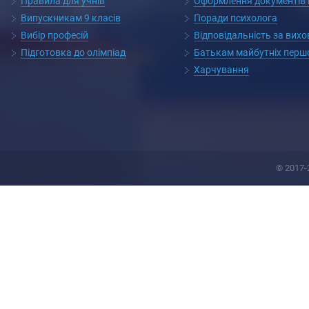
Правила для учнів
Оформлення документів п
Випускникам 9 класів
Поради психолога
Вибір професій
Відповідальність за вих
Підготовка до олімпіад
Батькам майбутніх перш
Харчування
© 2017-