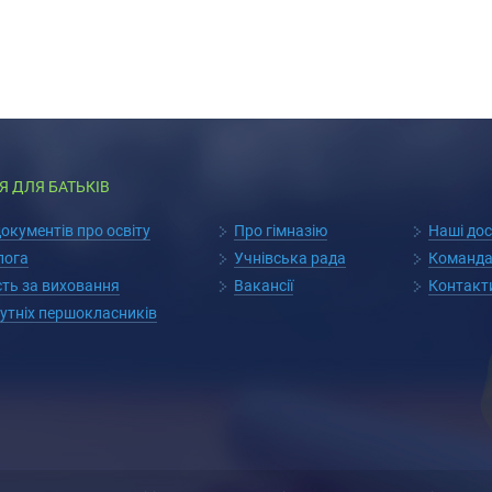
Я ДЛЯ БАТЬКІВ
кументів про освіту
Про гімназію
Наші до
лога
Учнівська рада
Команда
сть за виховання
Вакансії
Контакт
утніх першокласників