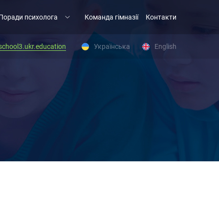
Поради психолога
Команда гімназії
Контакти
chool3.ukr.education
Українська
English