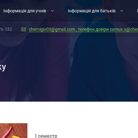
Інформація для учнів
Інформація для батьків
76-332
chernigiv03@gmail.com , телефон довіри samus.o@ches
ку
І семестр