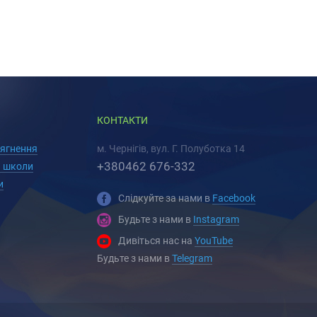
КОНТАКТИ
сягнення
м. Чернігів, вул. Г. Полуботка 14
+380462 676-332
 школи
и
Слідкуйте за нами в
Facebook
Будьте з нами в
Instagram
Дивіться нас на
YouTube
Будьте з нами в
Telegram