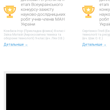
етапі Всеукраїнського
етапі
конкурсу-захисту
конку
науково-дослідницьких
наук
робіт учнів-членів МАН
робіт
України
Украї
Ковбаса Ігор (Прикладна фізика) 8 клас і
Сергієнко Глєб (Е
Заїка Матвій (Аерокосмічна техніка та
технології та рес
оборонні технології) 9 клас (вч. Лях О.В.)
(вч. Шак О. Є.)
Детальніше →
Детальніше →