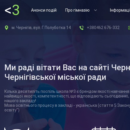
<
3
Анонси подій
Про гімназію
Інформаці
м. Чернігів, вул. Г. Полуботка 14
+380462 676-332
Ми раді вітати Вас на сайті Черн
Чернігівської міської ради
Кілька десятиліть поспіль школа №3 є брендом якості навчання 
найвищої якості, компетентності, що відповідають сьогоденню,
нашого закладу!
Мова освітнього процесу в закладі - українська (стаття 5 Закон
освіту")