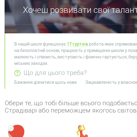
Хочеш розвивати свої талан
В нашій школі функціонує
17 гуртків
робота яких спрямована
на безоплатній основі, працюють у приміщенні школи у позау
малюють і співають, виступають і фізично гартуються, беру
міських заходах.
Що для цього треба?
Бажання дізнатися щось нове.
Зацікавленість у власно
Обери те, що тобі більше всього подобаєт
Страдіварі або переможцем якогось світов