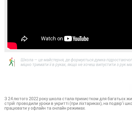
Школа — це майстерня, де формується думка підростаючог
міцно тримати її в руках, якщо не хочеш випустити з рук м
З 24 лютого 2022 року школа стала прихистком для багатьох жите
стрій: проводили уроки в укритті (при ліхтариках), на подвір'ї 
працювати у офлайн та онлайн режимах.