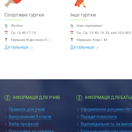
Спортивні гуртки
Інші гуртки
Футбол
Наш парламент
Ср. 15:40-17:10
Пн., Ср. 15:40- 16:25, каб.103/403
Керівник:Відніченко Є. і.
Керівник: Корх І. М.
Детальніше →
Детальніше →
ІНФОРМАЦІЯ ДЛЯ УЧНІВ
ІНФОРМАЦІЯ ДЛЯ БАТЬ
Правила для учнів
Оформлення документів п
Випускникам 9 класів
Поради психолога
Вибір професій
Відповідальність за вихо
Підготовка до олімпіад
Батькам майбутніх першо